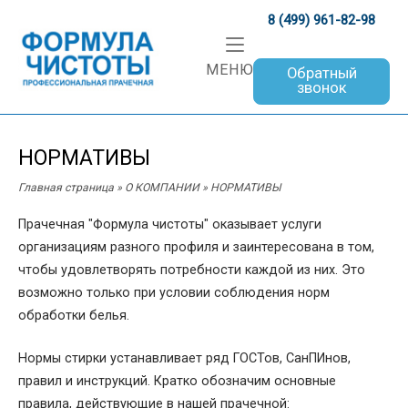
Skip
8 (499) 961-82-98
to
Home
content
Menu
МЕНЮ
Обратный
звонок
НОРМАТИВЫ
Главная страница
»
О КОМПАНИИ
»
НОРМАТИВЫ
Прачечная "Формула чистоты" оказывает услуги
организациям разного профиля и заинтересована в том,
чтобы удовлетворять потребности каждой из них. Это
возможно только при условии соблюдения норм
обработки белья.
Нормы стирки устанавливает ряд ГОСТов, СанПИнов,
правил и инструкций. Кратко обозначим основные
правила, действующие в нашей прачечной: